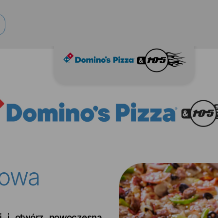
dowa
i i otwórz nowoczesną