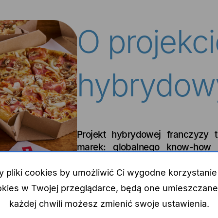
O projekci
hybrydo
Projekt hybrydowej franczyzy 
marek: globalnego know-how i 
tożsamości Pizzerii 105. Naszym
w Polsce, oferując elastyczny m
pliki cookies by umożliwić Ci wygodne korzystanie z
i wyjątkowe doświadczenie klient
okies w Twojej przeglądarce, będą one umieszczan
Szkolenia i r
każdej chwili możesz zmienić swoje ustawienia.