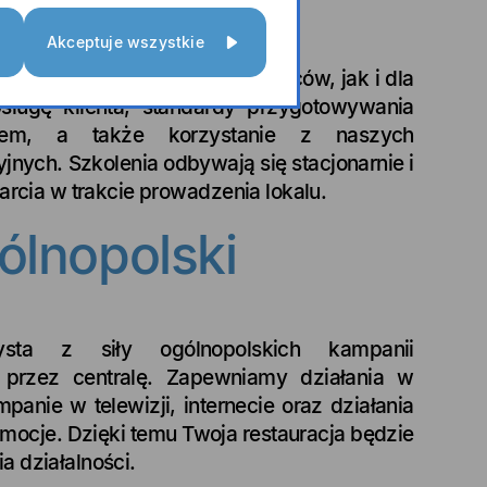
Akceptuje wszystkie
a zarówno dla franczyzobiorców, jak i dla
sługę klienta, standardy przygotowywania
alem, a także korzystanie z naszych
ych. Szkolenia odbywają się stacjonarnie i
arcia w trakcie prowadzenia lokalu.
ólnopolski
ysta z siły ogólnopolskich kampanii
przez centralę. Zapewniamy działania w
anie w telewizji, internecie oraz działania
omocje. Dzięki temu Twoja restauracja będzie
 działalności.