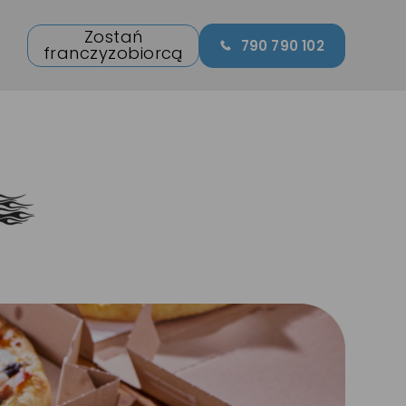
Zostań
790 790 102
franczyzobiorcą