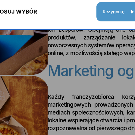
OSUJ WYBÓR
Rezygnuję
Zapewniamy kompleksowe szkoleni
ich zespołów. Obejmują one ob
produktów, zarządzanie lok
nowoczesnych systemów operacyjn
online, z możliwością stałego wsp
Marketing og
Każdy franczyzobiorca korz
marketingowych prowadzonych 
mediach społecznościowych, kamp
lokalne wspierające otwarcia i pr
rozpoznawalna od pierwszego dnia