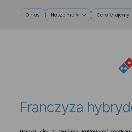
O nas
Nasze marki
Co oferujemy
Franczyza hybry
Połącz siły z dwiema kultowymi markam